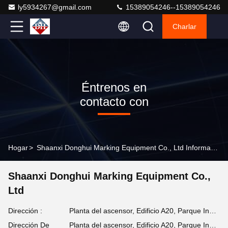
ly5934267@gmail.com
15389054246--15389054246
Charlar
Éntrenos en
contacto con
Hogar
>
Shaanxi Donghui Marking Equipment Co., Ltd Información De Contacto
Shaanxi Donghui Marking Equipment Co.,
Ltd
Dirección :
Planta del ascensor, Edificio A20, Parque Industrial de la Electrónica de China, 1288 Caotan 10th Road, distrito de Weiyang, Xi'an, provincia de Shaanxi
Dirección De
Planta del ascensor, Edificio A20, Parque Industrial de la Electrónica de China, 1288 Caotan 10th Road, distrito de Weiyang, Xi'an, provincia de Shaanxi