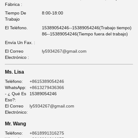
Fábrica :
Tiempo De
8:00-18:00
Trabajo
El Teléfono.
15389054246--15389054246(Trabajo tiempo)
86--15389054246(Tiempo fuera del trabajo)
Envía Un Fax. :
El Correo
ly5934267@gmail.com
Electrónico :
Ms. Lisa
Teléfono:
+8615389054246
WhatsApp:
+8613279436366
- ¿ Qué Es
15389054246
Eso?:
El Correo
ly5934267@gmail.com
Electrónico:
Mr. Wang
Teléfono:
+8618991316275