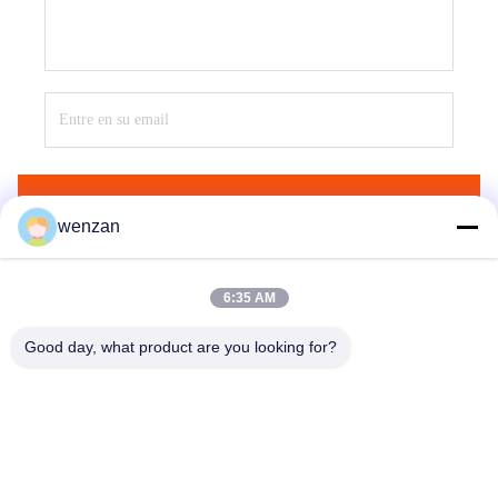
Envíe
wenzan
6:35 AM
Good day, what product are you looking for?
Shaanxi Donghui Marking Equipment Co., Ltd
ly5934267@gmail.com
15389054246--15389054246