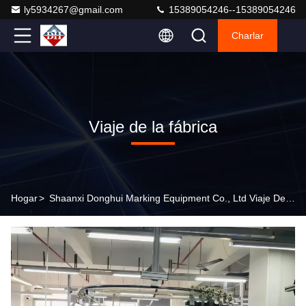
ly5934267@gmail.com
15389054246--15389054246
Charlar
Viaje de la fábrica
Hogar
>
Shaanxi Donghui Marking Equipment Co., Ltd Viaje De La Fábrica