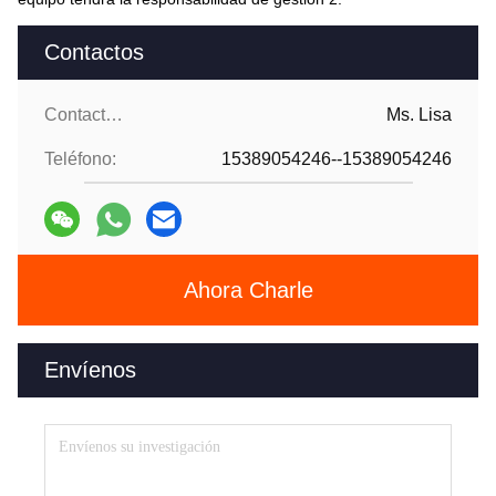
Contactos
Contactos:
Ms. Lisa
Teléfono:
15389054246--15389054246
Ahora Charle
Envíenos