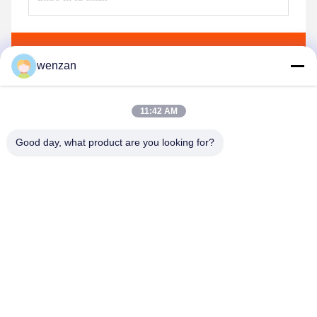
Envíe
wenzan
11:42 AM
Good day, what product are you looking for?
Shaanxi Donghui Marking Equipment Co., Ltd
ly5934267@gmail.com
15389054246--15389054246
Planta del ascensor, Edificio A20, Parque Industrial de la
Electrónica de China, 1288 Caotan 10th Road, distrito de
Weiyang, Xi'an, provincia de Shaanxi