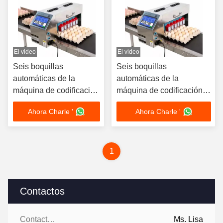
El video
El video
Seis boquillas
Seis boquillas
automáticas de la
automáticas de la
máquina de codificación
máquina de codificación
de spray de huevo
de spray de huevo
Ahora Charle '
Ahora Charle '
Impresión
Impresión
1
Contactos
Contactos:
Ms. Lisa