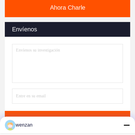
Ahora Charle
Envíenos
Envíe
wenzan