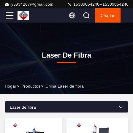
ly5934267@gmail.com
15389054246--15389054246
Charlar
Laser De Fibra
Hogar
>
Productos
>
China Laser de fibra
Laser de fibra