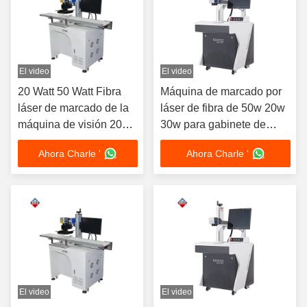
El video
El video
20 Watt 50 Watt Fibra
Máquina de marcado por
láser de marcado de la
láser de fibra de 50w 20w
máquina de visión 20w
30w para gabinete de
30w 50w
metal
Ahora Charle '
Ahora Charle '
El video
El video