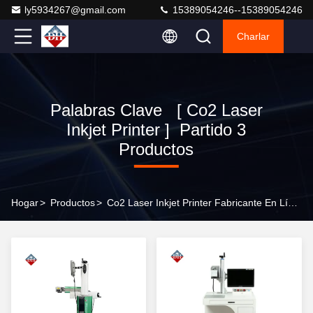
ly5934267@gmail.com
15389054246--15389054246
Charlar
Palabras Clave [ Co2 Laser
Inkjet Printer ] Partido 3
Productos
Hogar
>
Productos
>
Co2 Laser Inkjet Printer Fabricante En Línea