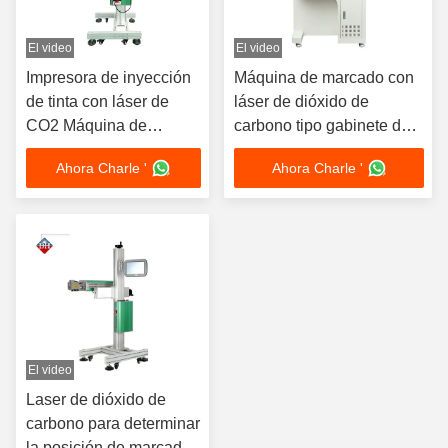
El video
El video
Impresora de inyección
Máquina de marcado con
de tinta con láser de
láser de dióxido de
CO2 Máquina de
carbono tipo gabinete de
marcado con láser de
punto fijo de 3 ejes
Ahora Charle '
Ahora Charle '
CO2 en vuelo
El video
Laser de dióxido de
carbono para determinar
la posición de marcado