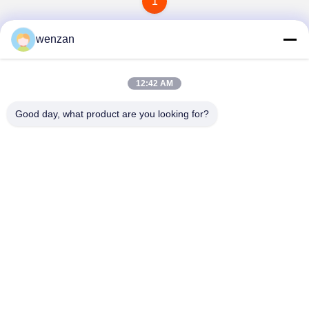
1
wenzan
12:42 AM
Good day, what product are you looking for?
Shaanxi Donghui Marking Equipment Co., Ltd
ly5934267@gmail.com
15389054246--15389054246
Planta del ascensor, Edificio A20, Parque Industrial de la
Electrónica de China, 1288 Caotan 10th Road, distrito de
Weiyang, Xi'an, provincia de Shaanxi