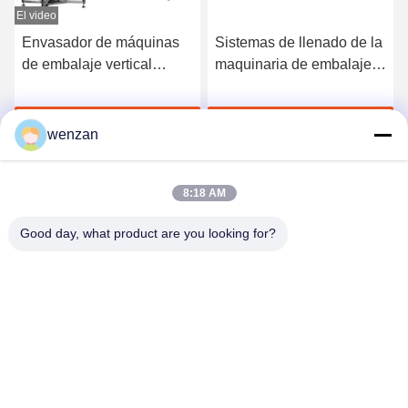
El video
Envasador de máquinas
Sistemas de llenado de la
de embalaje vertical
maquinaria de embalaje
totalmente automático
de bolsas de tonelada
grande
Ahora Charle
Ahora Charle
wenzan
8:18 AM
Good day, what product are you looking for?
Shaanxi Donghui Marking Equipment Co., Ltd
ly5934267@gmail.com
15389054246--15389054246
Planta del ascensor, Edificio A20, Parque Industrial de la
Electrónica de China, 1288 Caotan 10th Road, distrito de