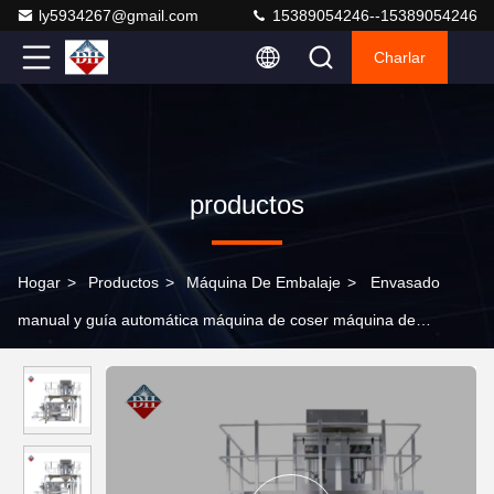
ly5934267@gmail.com
15389054246--15389054246
Charlar
productos
Hogar
>
Productos
>
Máquina De Embalaje
>
Envasado
manual y guía automática máquina de coser máquina de
embalaje