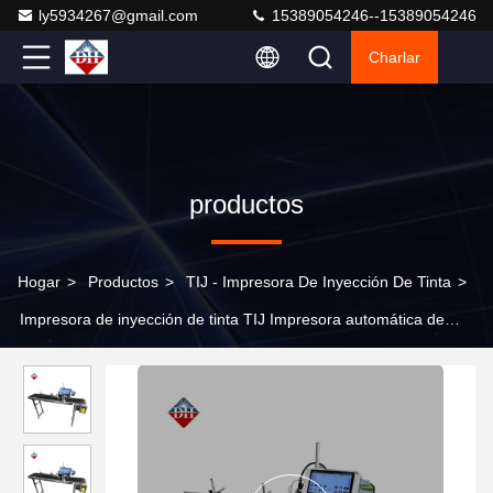
ly5934267@gmail.com
15389054246--15389054246
Charlar
productos
Hogar
>
Productos
>
TIJ - Impresora De Inyección De Tinta
>
Impresora de inyección de tinta TIJ Impresora automática de
inyección de tinta termosensible para codificación de cáscaras de
huevo