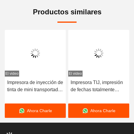
Productos similares
El video
El video
E
Impresora de inyección de
Impresora TIJ, impresión
tinta de mini transportador
de fechas totalmente
Donghui Dh650 Fecha de
automática, bolsas de
producción de código QR
plástico, cajas de papel,
Ahora Charle
Ahora Charle
Código de barras Mini
impresión de códigos QR,
impresora de inyección de
tinta de secado rápido
tinta automática